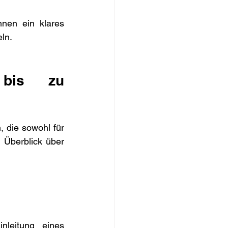
nen ein klares 
ln.
 bis zu 
 die sowohl für 
n Überblick über 
leitung eines 