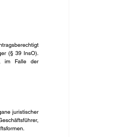
tragsberechtigt 
r (§ 39 InsO). 
, im Falle der 
ne juristischer 
eschäftsführer, 
ftsformen.