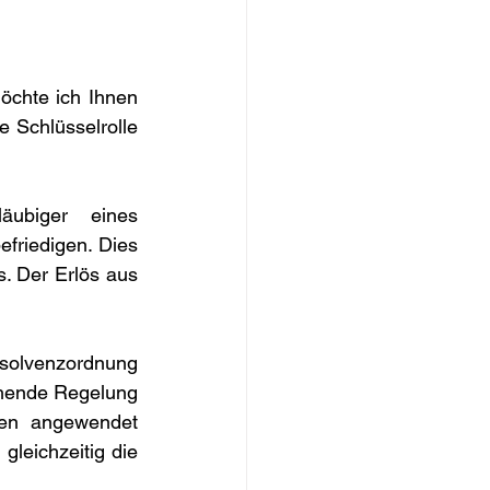
chte ich Ihnen 
 Schlüsselrolle 
ubiger eines 
riedigen. Dies 
 Der Erlös aus 
solvenzordnung 
chende Regelung 
en angewendet 
eichzeitig die 