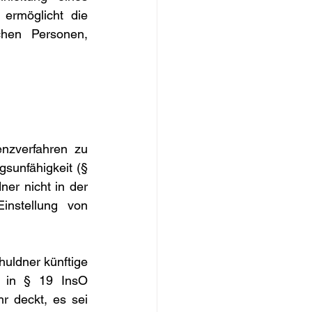
ermöglicht die 
hen Personen, 
zverfahren zu 
sunfähigkeit (§ 
er nicht in der 
instellung von 
uldner künftige 
e in § 19 InsO 
r deckt, es sei 