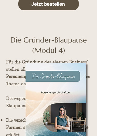
Jetzt bestellen
Die Gründer-Blaupause
(Modul 4)
Für die Gründung des eigenen Business'
stellen alle Fragen rund um die
Personengesellschaften
immer ein großes
Thema dar.
Deswegen habe ich diese Gründer-
Blaupause für Sie entwickelt:
Die
verschiedenen
Formen
der
Personengesellschaft
einfach
erklärt