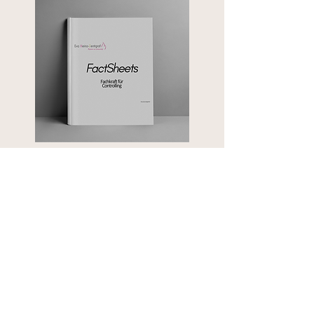
Inhaltliche Abgrenzung
zu anderen
Unternehmenskategorien
Controlling als
Instrument
Einführung in
Kosten- und
Leistungsrechnung
Managementinformationssystem
und
Investitionen
Finanzierungsarten
in ihrer Verwendung
prägnante Übersichten
und sinnvolle
Visualisierung von komplexem Wissen