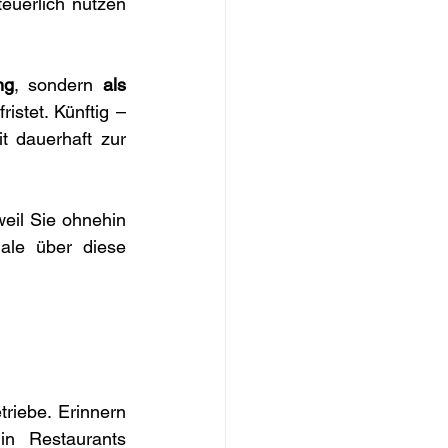
euerlich nutzen 
ng
, sondern 
als 
stet. Künftig – 
t dauerhaft zur 
eil Sie ohnehin 
le über diese 
riebe. Erinnern 
n Restaurants 