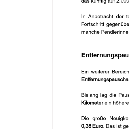
das künftig auf 2.000
In Anbetracht der t
Fortschritt gegenüb
manche Pendlerinnen
Entfernungspau
Entfernungspauscha
Bislang lag die Pau
Kilometer
 ein höhere
Die große Neuigkei
0,38 Euro
. Das ist ge