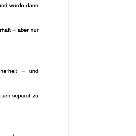
und wurde dann 
haft – aber nur 
herheit – und 
sen separat zu 