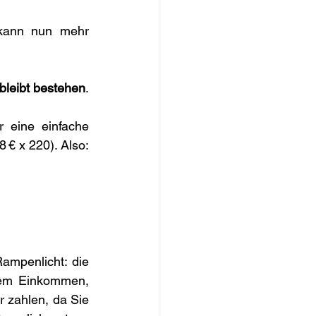
 kann nun mehr 
bleibt bestehen
.
 eine einfache 
€ x 220). Also: 
Ein eher unbekanntes Steuerinstrument bekommt nun ein bisschen mehr Rampenlicht: die 
gem Einkommen, 
 zahlen, da Sie 