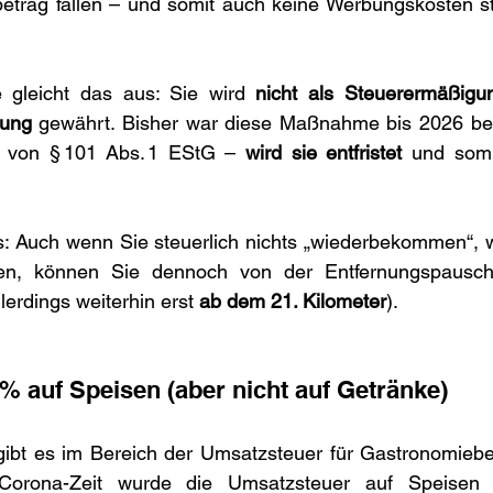
betrag fallen – und somit auch keine Werbungskosten st
e gleicht das aus: Sie wird 
nicht als Steuerermäßigu
lung
 gewährt. Bisher war diese Maßnahme bis 2026 befri
 von § 101 Abs. 1 EStG – 
wird sie entfristet
 und somi
s: Auch wenn Sie steuerlich nichts „wiederbekommen“, w
en, können Sie dennoch von der Entfernungspauscha
lerdings weiterhin erst 
ab dem 21. Kilometer
).
% auf Speisen (aber nicht auf Getränke)
gibt es im Bereich der Umsatzsteuer für Gastronomiebet
Corona-Zeit wurde die Umsatzsteuer auf Speisen i