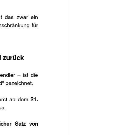
t das zwar ein 
schränkung für 
d zurück
Ein weiterer Bereich, der viele betrifft – insbesondere Pendlerinnen und Pendler – ist die 
d“ bezeichnet.
 erst ab dem 
21. 
ss.
icher Satz von 