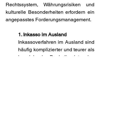
Rechtssystem, Währungsrisiken und 
kulturelle Besonderheiten erfordern ein 
angepasstes Forderungsmanagement.
1. Inkasso im Ausland
Inkassoverfahren im Ausland sind 
häufig komplizierter und teurer als 
im Inland. Deshalb ist eine 
sorgfältige Auswahl der 
Geschäftspartner und die 
Vereinbarung von Sicherheiten 
besonders wichtig.
2. Währungsrisiken
Forderungen in fremder Währung 
unterliegen 
Wechselkursschwankungen. 
Diese können sowohl zu 
Gewinnen als auch zu Verlusten 