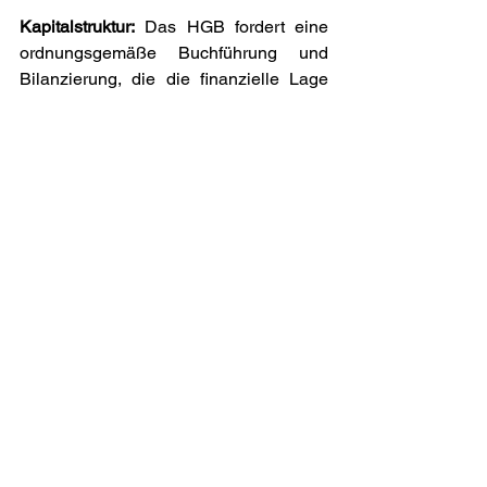
Kapitalstruktur:
 Das HGB fordert eine 
ordnungsgemäße Buchführung und 
Bilanzierung, die die finanzielle Lage 
des Unternehmens realistisch abbildet 
(siehe § 238 HGB und folgende). Eine 
solide Kapitalstruktur ist hier von 
entscheidender Bedeutung.
Liquidität:
 Unternehmen müssen ihre 
Zahlungsfähigkeit sicherstellen. Dies 
wird in § 64 GmbHG und § 92 AktG 
betont, die Geschäftsführer und 
Vorstände zur Überwachung der 
Liquidität verpflichten.
Quintessenz