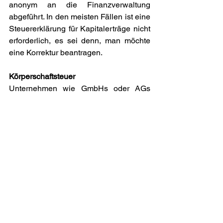
anonym an die Finanzverwaltung 
abgeführt. In den meisten Fällen ist eine 
Steuererklärung für Kapitalerträge nicht 
erforderlich, es sei denn, man möchte 
eine Korrektur beantragen.
Körperschaftsteuer
Unternehmen wie GmbHs oder AGs 
sind ebenfalls nicht von der Entlastung 
betroffen und müssen weiterhin den 
vollen Solidaritätszuschlag auf die 
Körperschaftsteuer zahlen.
Quintessenz
Der Solidaritätszuschlag ist ein gutes 
Beispiel dafür, wie eine ursprünglich als 